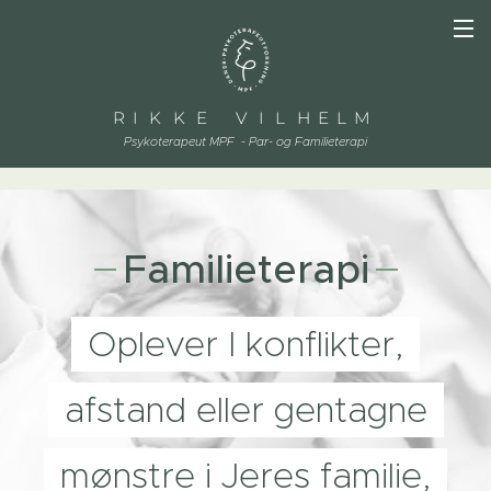
R I K K E V I L H E L M
Psykoterapeut MPF - Par- og Familieterapi
Familieterapi
Oplever I konflikter,
afstand eller gentagne
mønstre i Jeres familie,